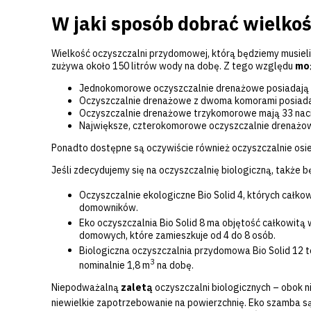
W jaki sposób dobrać wielko
Wielkość oczyszczalni przydomowej, którą będziemy musieli
zużywa około 150 litrów wody na dobę. Z tego względu
moż
Jednokomorowe oczyszczalnie drenażowe posiadają 1
Oczyszczalnie drenażowe z dwoma komorami posiadaj
Oczyszczalnie drenażowe trzykomorowe mają 33 naci
Największe, czterokomorowe oczyszczalnie drenażow
Ponadto dostępne są oczywiście również oczyszczalnie os
Jeśli zdecydujemy się na oczyszczalnię biologiczną, także 
Oczyszczalnie ekologiczne Bio Solid 4, których całko
domowników.
Eko oczyszczalnia Bio Solid 8 ma objętość całkowitą
domowych, które zamieszkuje od 4 do 8 osób.
Biologiczna oczyszczalnia przydomowa Bio Solid 12 
3
nominalnie 1,8 m
na dobę.
Niepodważalną
zaletą
oczyszczalni biologicznych – obok n
niewielkie zapotrzebowanie na powierzchnię. Eko szamba s