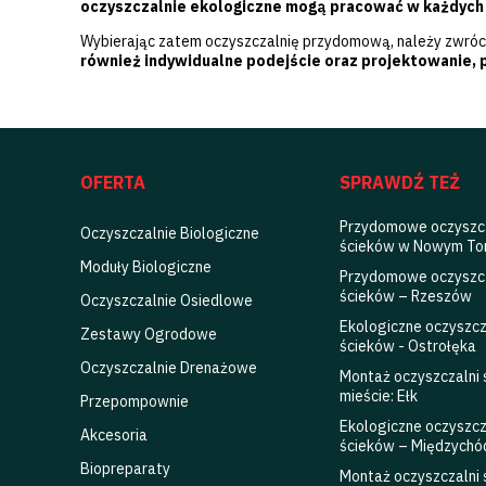
oczyszczalnie ekologiczne mogą pracować w każdyc
Wybierając zatem oczyszczalnię przydomową, należy zwrócić
również indywidualne podejście oraz projektowanie, 
OFERTA
SPRAWDŹ TEŻ
Przydomowe oczyszc
Oczyszczalnie Biologiczne
ścieków w Nowym To
Moduły Biologiczne
Przydomowe oczyszc
ścieków – Rzeszów
Oczyszczalnie Osiedlowe
Ekologiczne oczyszcz
Zestawy Ogrodowe
ścieków - Ostrołęka
Oczyszczalnie Drenażowe
Montaż oczyszczalni
mieście: Ełk
Przepompownie
Ekologiczne oczyszcz
Akcesoria
ścieków – Międzychó
Biopreparaty
Montaż oczyszczalni