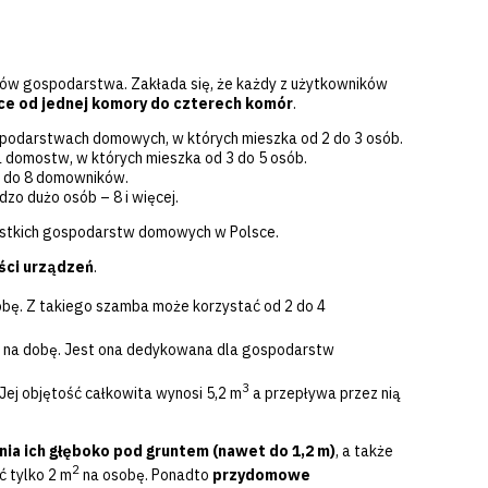
ńców gospodarstwa. Zakłada się, że każdy z użytkowników
e od jednej komory do czterech komór
.
podarstwach domowych, w których mieszka od 2 do 3 osób.
 domostw, w których mieszka od 3 do 5 osób.
6 do 8 domowników.
o dużo osób – 8 i więcej.
zystkich gospodarstw domowych w Polsce.
ści urządzeń
.
bę. Z takiego szamba może korzystać od 2 do 4
na dobę. Jest ona dedykowana dla gospodarstw
3
ej objętość całkowita wynosi 5,2 m
a przepływa przez nią
ia ich głęboko pod gruntem (nawet do 1,2 m)
, a także
2
 tylko 2 m
na osobę. Ponadto
przydomowe