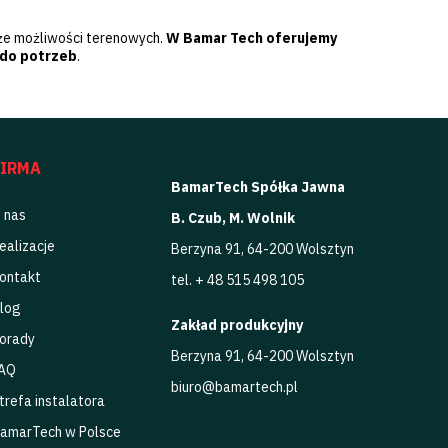
kże możliwości terenowych.
W Bamar Tech oferujemy
 do potrzeb
.
FIRMA
BamarTech Spółka Jawna
 nas
B. Czub, M. Wolnik
ealizacje
Berzyna 91, 64-200 Wolsztyn
ontakt
tel. + 48 515 498 105
log
Zakład produkcyjny
orady
Berzyna 91, 64-200 Wolsztyn
AQ
biuro@bamartech.pl
trefa instalatora
amarTech w Polsce