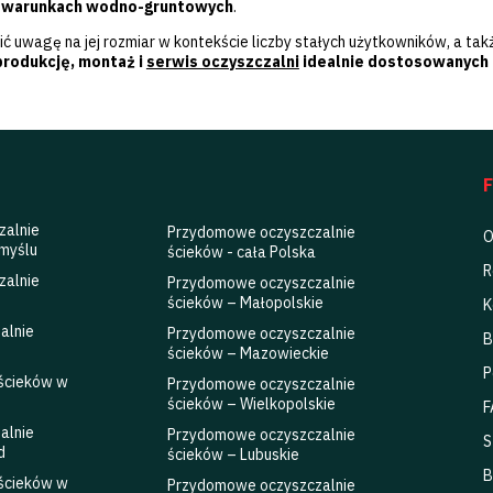
h warunkach wodno-gruntowych
.
 uwagę na jej rozmiar w kontekście liczby stałych użytkowników, a ta
produkcję, montaż i
serwis oczyszczalni
idealnie dostosowanych
zalnie
Przydomowe oczyszczalnie
O
myślu
ścieków - cała Polska
R
zalnie
Przydomowe oczyszczalnie
ścieków – Małopolskie
K
alnie
Przydomowe oczyszczalnie
B
ścieków – Mazowieckie
P
 ścieków w
Przydomowe oczyszczalnie
ścieków – Wielkopolskie
F
alnie
Przydomowe oczyszczalnie
S
d
ścieków – Lubuskie
B
 ścieków w
Przydomowe oczyszczalnie