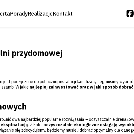
erta
Porady
Realizacje
Kontakt
Oczyszczalnie Biologiczne
Moduły Biologiczne
alni przydomowej
Oczyszczalnie Osiedlowe
Oczyszczalnie Drenażowe
 jest podłączone do publicznej instalacji kanalizacyjnej, musimy wyb
Zestawy Ogrodowe – Deszczówka
u szamb. W jakie
najlepiej zainwestować oraz w jaki sposób dobra
Akcesoria
omowych
Przepompownie
żnić dwa najbardziej popularne rozwiązania – oczyszczalnie drenażo
Biopreparaty
h eksploatacją
. Z kolei
oczyszczalnie ekologiczne osiągają wysokie
rozwiązanie się zdecydujemy, będziemy musieli dobrać optymalny dla d