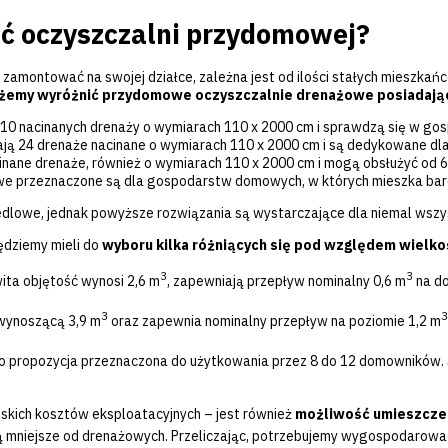
Serwis oczyszczalni ścieków
ść oczyszczalni przydomowej?
 zamontować na swojej działce, zależna jest od ilości stałych mieszka
emy wyróżnić przydomowe oczyszczalnie drenażowe posiadając
0 nacinanych drenaży o wymiarach 110 x 2000 cm i sprawdzą się w gos
ą 24 drenaże nacinane o wymiarach 110 x 2000 cm i są dedykowane dla
nane drenaże, również o wymiarach 110 x 2000 cm i mogą obsłużyć od 
e przeznaczone są dla gospodarstw domowych, w których mieszka bardz
iedlowe, jednak powyższe rozwiązania są wystarczające dla niemal ws
będziemy mieli do
wyboru kilka różniących się pod względem wielko
3
3
wita objętość wynosi 2,6 m
, zapewniają przepływ nominalny 0,6 m
na do
3
3
 wynoszącą 3,9 m
oraz zapewnia nominalny przepływ na poziomie 1,2 m
to propozycja przeznaczona do użytkowania przez 8 do 12 domowników. J
iskich kosztów eksploatacyjnych – jest również
możliwość umieszczen
ą mniejsze od drenażowych. Przeliczając, potrzebujemy wygospodarować