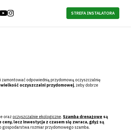
STREFA INSTALATORA
rać i zamontować odpowiednią przydomową oczyszczalnię
ć wielkość oczyszczalni przydomowej
, żeby dobrze
we oraz
oczyszczalnie ekologiczne
.
Szamba drenażowe
są
 ceny, lecz inwestycja z czasem się zwraca, gdyż są
anego gospodarstwa rozmiar przydomowego szamba.