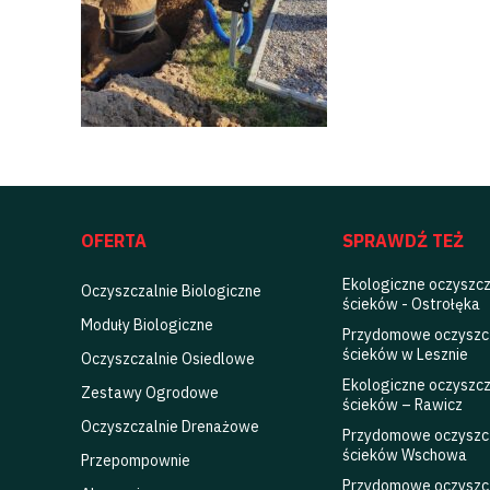
OFERTA
SPRAWDŹ TEŻ
Ekologiczne oczyszcz
Oczyszczalnie Biologiczne
ścieków - Ostrołęka
Moduły Biologiczne
Przydomowe oczyszc
ścieków w Lesznie
Oczyszczalnie Osiedlowe
Ekologiczne oczyszcz
Zestawy Ogrodowe
ścieków – Rawicz
Oczyszczalnie Drenażowe
Przydomowe oczyszc
ścieków Wschowa
Przepompownie
Przydomowe oczyszc