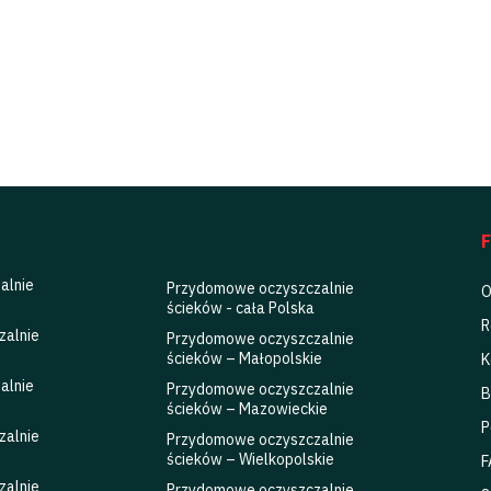
Serwis oczyszczalni ścieków
alnie
Przydomowe oczyszczalnie
O
ścieków - cała Polska
R
zalnie
Przydomowe oczyszczalnie
ścieków – Małopolskie
K
alnie
Przydomowe oczyszczalnie
B
ścieków – Mazowieckie
P
zalnie
Przydomowe oczyszczalnie
ścieków – Wielkopolskie
F
zalnie
Przydomowe oczyszczalnie