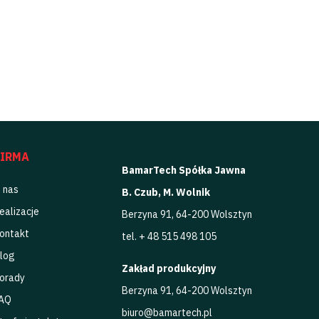
FIRMA
BamarTech Spółka Jawna
 nas
B. Czub, M. Wolnik
ealizacje
Berzyna 91, 64-200 Wolsztyn
ontakt
tel. + 48 515 498 105
log
Zakład produkcyjny
orady
Berzyna 91, 64-200 Wolsztyn
AQ
biuro@bamartech.pl