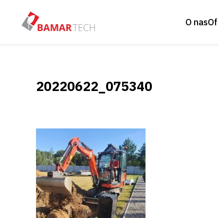
O nas
Of
20220622_075340