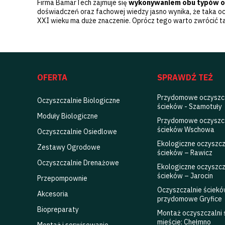
Firma BamarTech zajmuje się
wykonywaniem obu typów oc
doświadczeń oraz fachowej wiedzy jasno wynika, że taka oc
XXI wieku ma duże znaczenie. Oprócz tego warto zwrócić ta
OFERTA
SPRAWDŹ TEŻ
Przydomowe oczyszc
Oczyszczalnie Biologiczne
ścieków - Szamotuły
Moduły Biologiczne
Przydomowe oczyszc
ścieków Wschowa
Oczyszczalnie Osiedlowe
Ekologiczne oczyszcz
Zestawy Ogrodowe
ścieków – Rawicz
Oczyszczalnie Drenażowe
Ekologiczne oczyszcz
ścieków – Jarocin
Przepompownie
Oczyszczalnie ściek
Akcesoria
przydomowe Gryfice
Biopreparaty
Montaż oczyszczalni
mieście: Chełmno