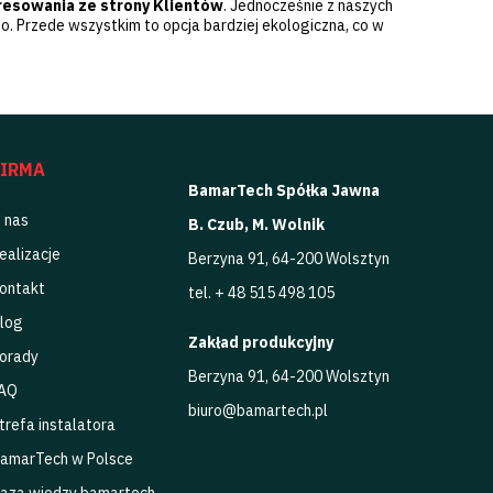
resowania ze strony Klientów
. Jednocześnie z naszych
. Przede wszystkim to opcja bardziej ekologiczna, co w
FIRMA
BamarTech Spółka Jawna
 nas
B. Czub, M. Wolnik
ealizacje
Berzyna 91, 64-200 Wolsztyn
ontakt
tel. + 48 515 498 105
log
Zakład produkcyjny
orady
Berzyna 91, 64-200 Wolsztyn
AQ
biuro@bamartech.pl
trefa instalatora
amarTech w Polsce