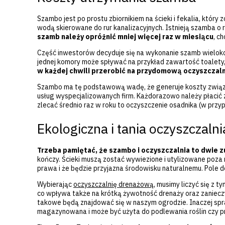
Szambo jest po prostu zbiornikiem na ścieki i fekalia, któr
wodą skierowane do rur kanalizacyjnych. Istnieją szamba o r
szamb należy opróżnić mniej więcej raz w miesiącu
, c
Część inwestorów decyduje się na wykonanie szamb wielokom
jednej komory może spływać na przykład zawartość toalety,
w każdej chwili przerobić na przydomową oczyszczaln
Szambo ma tę podstawową wadę, że generuje koszty związane
usług wyspecjalizowanych firm. Każdorazowo należy płacić
zlecać średnio raz w roku to oczyszczenie osadnika (w przypa
Ekologiczna i tania oczyszczalni
Trzeba pamiętać, że szambo i oczyszczalnia to dwie z
kończy. Ścieki muszą zostać wywiezione i utylizowane poza 
prawa i że będzie przyjazna środowisku naturalnemu. Pole do
Wybierając
oczyszczalnię drenażową
, musimy liczyć się z 
co wpływa także na krótką żywotność drenaży oraz zaniecz
takowe będą znajdować się w naszym ogrodzie. Inaczej spra
magazynowana i może być użyta do podlewania roślin czy 