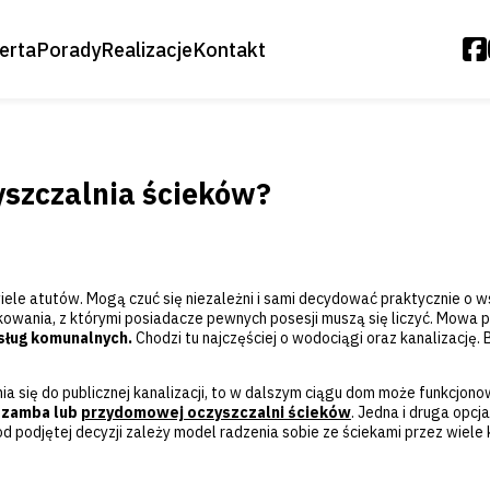
erta
Porady
Realizacje
Kontakt
Oczyszczalnie Biologiczne
Moduły Biologiczne
szczalnia ścieków?
Oczyszczalnie Osiedlowe
Oczyszczalnie Drenażowe
le atutów. Mogą czuć się niezależni i sami decydować praktycznie o wsz
Zestawy Ogrodowe – Deszczówka
nkowania, z którymi posiadacze pewnych posesji muszą się liczyć. Mowa 
sług komunalnych.
Chodzi tu najczęściej o wodociągi oraz kanalizację. 
Akcesoria
nia się do publicznej kanalizacji, to w dalszym ciągu dom może funkcjo
Przepompownie
szamba lub
przydomowej oczyszczalni ścieków
. Jedna i druga opc
od podjętej decyzji zależy model radzenia sobie ze ściekami przez wiele k
Biopreparaty