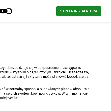
STREFA INSTALATORA
ystkim, co dzieje się w bezpośrednio otaczającej ich
przede wszystkim o ograniczonym uzbrojeniu.
Oznacza to,
Brak tej ostatniej faktycznie może stanowić kłopot, ale da
nować w normalny sposób, a budowlanych planów absolutnie
ja ma swoich zwolenników, jak i krytyków. W tym momencie
olejnych lat.