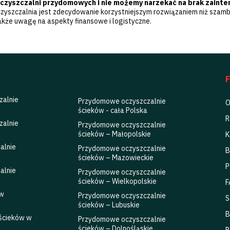
zyszczalni przydomowych i nie możemy narzekać na brak zainte
zyszczalnia jest zdecydowanie korzystniejszym rozwiązaniem niż szambo
kże uwagę na aspekty finansowe i logistyczne.
zalnie
Przydomowe oczyszczalnie
O
ścieków - cała Polska
R
zalnie
Przydomowe oczyszczalnie
ścieków – Małopolskie
K
alnie
Przydomowe oczyszczalnie
B
ścieków – Mazowieckie
P
alnie
Przydomowe oczyszczalnie
ścieków – Wielkopolskie
F
ów
Przydomowe oczyszczalnie
S
ścieków – Lubuskie
B
 ścieków w
Przydomowe oczyszczalnie
ścieków – Dolnośląskie