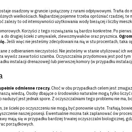
Serwis oczyszczalni ścieków
y zostaje osadzony w gruncie i połączony z rurami odpływowymi. Trafia do
óżnych wielkościach. Najbardziej pojemne trzeba opróżniać rzadziej, te 
hoć zależy to od intensywności użytkowania wody bieżącej i liczby mies
orowych. Korzyści z tego rozwiązania są bardzo konkretne. Po pierwsze
 a do drugiej ścieki z umywalek, zlewozmywaków oraz prysznica.
Ogrom
ię.
Jeśli więc nie jesteśmy zdecydowani na nią w stu procentach, taka 
 z odbieraniem nieczystości. Nie jesteśmy w stanie utylizować ich we
 za wywóz zawartości szamba. Oczyszczalnia przydomowa jest pod tym 
dku instalacji drenażowej) lub pierwszej komory (w przypadku instalacji
a
upełnie odmienne rzeczy.
Choć w obu przypadkach celem jest zmagaz
naszą wiedzą. Osoby dbające o środowisko naturalne mogą tylko liczyć na
 nadużyć jest jednak spore. Z oczyszczalniami tego problemu nie ma, bo 
tym, że ścieki po oczyszczeniu nie mogą być ponownie użyte. Trafiają bow
yszczenie naszej posesji. Ewentualnie można tak zaplanować ów proces,
wy mają się w przypadku bardziej trwałej oczyszczalni biologicznej, gd
prac porządkowych.