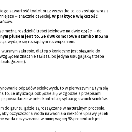
 niego zawartość toalet oraz wszystko to, co zostaje wraz z
mniejsze – znacznie częściej.
W praktyce większość
zkańców.
 można rozdzielić treści ściekowe na dwie części – do
nym plusem jest to, że dwukomorowe szambo można
opcja wydaje się rozsądnym rozwiązaniem.
 własnym zakresie, dlatego konieczne jest sięganie do
względem znacznie tańsza, bo jedyna usługa jaką trzeba
 biologicznej).
ynowanie odpadów ściekowych, to w pierwszym na tym się
 to, że utylizacja odbędzie się w zgodzie z przepisami
jej posiadacze w pełni kontrolują sytuację swoich ścieków.
iem do gruntu, gdzie są rozsączane w naturalnym procesie,
 aby oczyszczona woda nawadniała niektóre uprawy, jeżeli
zie woda oczyszczona w mniej więcej 98 procentach jest