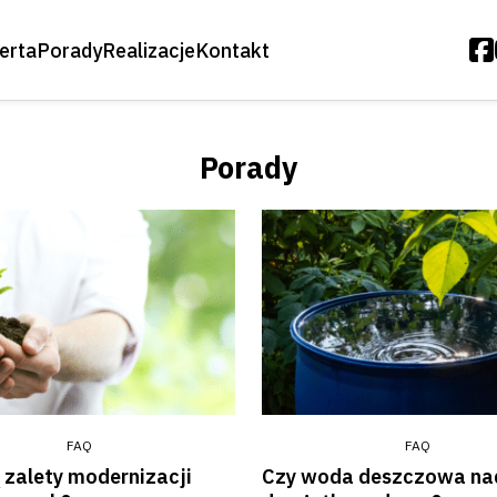
erta
Porady
Realizacje
Kontakt
Oczyszczalnie Biologiczne
Porady
Moduły Biologiczne
Oczyszczalnie Osiedlowe
Oczyszczalnie Drenażowe
Zestawy Ogrodowe – Deszczówka
Akcesoria
Przepompownie
FAQ
FAQ
Biopreparaty
ą zalety modernizacji
Czy woda deszczowa nad