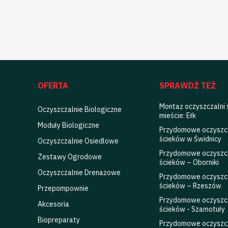
OFERTA
SPRAWDŹ TEŻ
Montaż oczyszczalni
Oczyszczalnie Biologiczne
mieście: Ełk
Moduły Biologiczne
Przydomowe oczyszc
ścieków w Świdnicy
Oczyszczalnie Osiedlowe
Przydomowe oczyszc
Zestawy Ogrodowe
ścieków – Oborniki
Oczyszczalnie Drenażowe
Przydomowe oczyszc
ścieków – Rzeszów
Przepompownie
Przydomowe oczyszc
Akcesoria
ścieków - Szamotuły
Biopreparaty
Przydomowe oczyszc