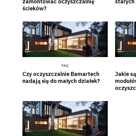
zamontować oczyszczalnię
starych
ścieków?
FAQ
Czy oczyszczalnie Bamartech
Jakie są
nadają się do małych działek?
modułów
oczyszc