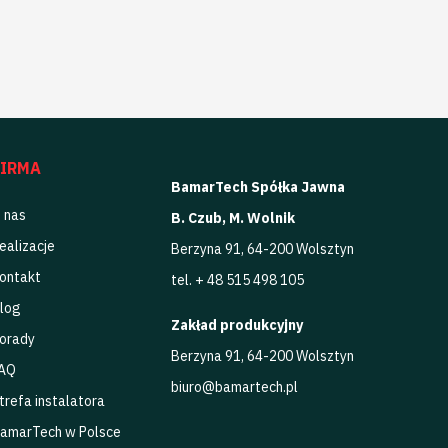
FIRMA
BamarTech Spółka Jawna
 nas
B. Czub, M. Wolnik
ealizacje
Berzyna 91, 64-200 Wolsztyn
ontakt
tel. + 48 515 498 105
log
Zakład produkcyjny
orady
Berzyna 91, 64-200 Wolsztyn
AQ
biuro@bamartech.pl
trefa instalatora
amarTech w Polsce