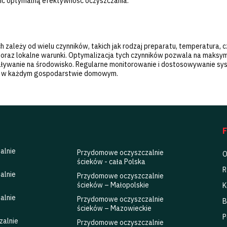
ć optymalną efektywność oczyszczania.
zależy od wielu czynników, takich jak rodzaj preparatu, temperatura, c
a oraz lokalne warunki. Optymalizacja tych czynników pozwala na maksy
iaływanie na środowisko. Regularne monitorowanie i dostosowywanie sy
ia w każdym gospodarstwie domowym.
alnie
Przydomowe oczyszczalnie
O
ścieków - cała Polska
R
alnie
Przydomowe oczyszczalnie
ścieków – Małopolskie
K
alnie
Przydomowe oczyszczalnie
B
ścieków – Mazowieckie
P
zalnie
Przydomowe oczyszczalnie