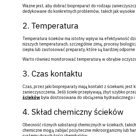
Ważne jest, aby dobrać biopreparat do rodzaju zanieczyszcze
dedykowane do konkretnych problemów, takich jak wysokie s
2. Temperatura
Temperatura ścieków ma istotny wpływ na efektywność dzi
niższych temperaturach, szczególnie zimą, procesy biologi
ciepła lub zastosować preparaty, które są bardziej odporne
Warto również monitorować temperaturę w obrębie oczyszc
3. Czas kontaktu
Czas, przez jaki biopreparaty mają kontakt z ściekami, jest
zanieczyszczenia. Jeśli ścieki przepływają zbyt szybko prz
ścieków
była dostosowana do obciążenia hydraulicznego i n
4. Skład chemiczny ścieków
Obecność różnych substancji chemicznych w ściekach, takich
chemiczne mogą zabijać pożyteczne mikroorganizmy lub ham
systemu dużych ilości chemikaliów.