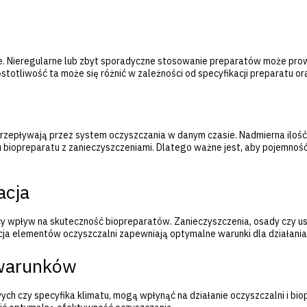
nie. Nieregularne lub zbyt sporadyczne stosowanie preparatów może pr
totliwość ta może się różnić w zależności od specyfikacji preparatu or
e przepływają przez system oczyszczania w danym czasie. Nadmierna ilo
 biopreparatu z zanieczyszczeniami. Dlatego ważne jest, aby pojemność
acja
ący wpływ na skuteczność biopreparatów. Zanieczyszczenia, osady czy
acja elementów oczyszczalni zapewniają optymalne warunki dla działani
 warunków
wych czy specyfika klimatu, mogą wpłynąć na działanie oczyszczalni i bi