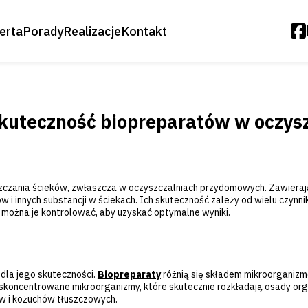
erta
Porady
Realizacje
Kontakt
Oczyszczalnie Biologiczne
Moduły Biologiczne
skuteczność biopreparatów w oczysz
Oczyszczalnie Osiedlowe
Oczyszczalnie Drenażowe
czania ścieków, zwłaszcza w oczyszczalniach przydomowych. Zawieraj
Zestawy Ogrodowe – Deszczówka
i innych substancji w ściekach. Ich skuteczność zależy od wielu czynn
k można je kontrolować, aby uzyskać optymalne wyniki.
Akcesoria
Przepompownie
 dla jego skuteczności.
Biopreparaty
różnią się składem mikroorganiz
Biopreparaty
skoncentrowane mikroorganizmy, które skutecznie rozkładają osady orga
ów i kożuchów tłuszczowych.