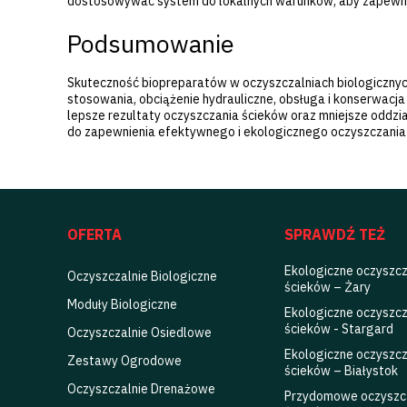
dostosowywać system do lokalnych warunków, aby zapewni
Podsumowanie
Skuteczność biopreparatów w oczyszczalniach biologicznych 
stosowania, obciążenie hydrauliczne, obsługa i konserwacj
lepsze rezultaty oczyszczania ścieków oraz mniejsze oddz
do zapewnienia efektywnego i ekologicznego oczyszczan
OFERTA
SPRAWDŹ TEŻ
Ekologiczne oczyszcz
Oczyszczalnie Biologiczne
ścieków – Żary
Moduły Biologiczne
Ekologiczne oczyszcz
ścieków - Stargard
Oczyszczalnie Osiedlowe
Ekologiczne oczyszcz
Zestawy Ogrodowe
ścieków – Białystok
Oczyszczalnie Drenażowe
Przydomowe oczyszc