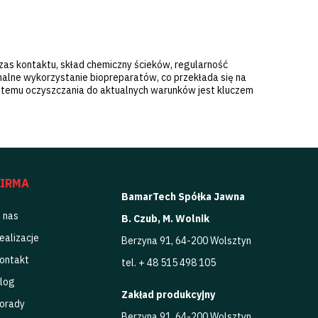
zas kontaktu, skład chemiczny ścieków, regularność
malne wykorzystanie biopreparatów, co przekłada się na
stemu oczyszczania do aktualnych warunków jest kluczem
FIRMA
BamarTech Spółka Jawna
 nas
B. Czub, M. Wolnik
ealizacje
Berzyna 91, 64-200 Wolsztyn
ontakt
tel. + 48 515 498 105
log
Zakład produkcyjny
orady
Berzyna 91, 64-200 Wolsztyn