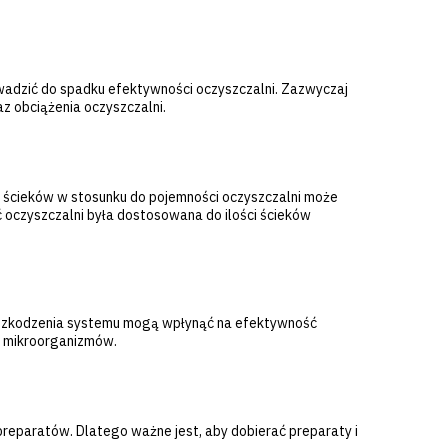
owadzić do spadku efektywności oczyszczalni. Zazwyczaj
az obciążenia oczyszczalni.
ść ścieków w stosunku do pojemności oczyszczalni może
 oczyszczalni była dostosowana do ilości ścieków
 uszkodzenia systemu mogą wpłynąć na efektywność
a mikroorganizmów.
opreparatów. Dlatego ważne jest, aby dobierać preparaty i