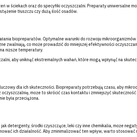
Serwis oczyszczalni ścieków
ń w ściekach oraz do specyfiki oczyszczalni. Preparaty uniwersalne mog
tężenie tłuszczu czy dużą ilość osadów.
ałania biopreparatów. Optymalne warunki do rozwoju mikroorganizmów 
czne zwalniają, co może prowadzić do mniejszej efektywności oczyszcz
 na niższe temperatury.
zalni, aby uniknąć ekstremalnych wahań, które mogą wpłynąć na skute
 kluczowy dla ich skuteczności. Biopreparaty potrzebują czasu, aby mikr
ez oczyszczalnię, może to skrócić czas kontaktu i zmniejszyć skutecznoś
ie była przeciążona.
 jak detergenty, środki czyszczące, leki czy inne chemikalia, może neg
ować ich działalność. Aby zminimalizować ten wpływ, warto stosować m