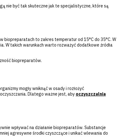
ą nie być tak skuteczne jak te specjalistyczne, które są
w biopreparatach to zakres temperatur od 15°C do 35°C. W
ania. W takich warunkach warto rozważyć dodatkowe źródła
czność biopreparatów.
oorganizmy mogły wniknąć w osady i rozłożyć
ć oczyszczania. Dlatego ważne jest, aby
oczyszczalnia
atywnie wpływać na działanie biopreparatów. Substancje
niej agresywne środki czyszczące i unikać wlewania do