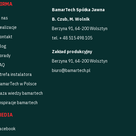
FIRMA
BamarTech Spółka Jawna
 nas
B. Czub, M. Wolnik
ealizacje
Berzyna 91, 64-200 Wolsztyn
ontakt
tel. + 48 515 498 105
log
Zakład produkcyjny
orady
Berzyna 91, 64-200 Wolsztyn
AQ
biuro@bamartech.pl
trefa instalatora
amarTech w Polsce
aza wiedzy bamartech
nspiracje bamartech
MEDIA
acebook