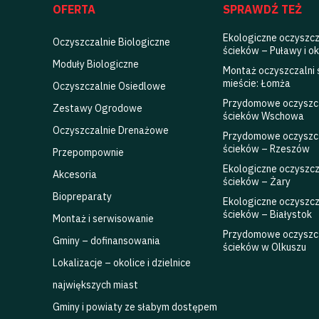
OFERTA
SPRAWDŹ TEŻ
Ekologiczne oczyszcz
Oczyszczalnie Biologiczne
ścieków – Puławy i ok
Moduły Biologiczne
Montaż oczyszczalni
mieście: Łomża
Oczyszczalnie Osiedlowe
Przydomowe oczyszc
Zestawy Ogrodowe
ścieków Wschowa
Oczyszczalnie Drenażowe
Przydomowe oczyszc
ścieków – Rzeszów
Przepompownie
Ekologiczne oczyszcz
Akcesoria
ścieków – Żary
Biopreparaty
Ekologiczne oczyszcz
ścieków – Białystok
Montaż i serwisowanie
Przydomowe oczyszc
Gminy – dofinansowania
ścieków w Olkuszu
Lokalizacje – okolice i dzielnice
największych miast
Gminy i powiaty ze słabym dostępem