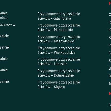
Serwis oczyszczalni ścieków
alnie
Przydomowe oczyszczalnie
O
olice
ścieków - cała Polska
R
 ścieków w
Przydomowe oczyszczalnie
ścieków – Małopolskie
K
zalnie
Przydomowe oczyszczalnie
B
ścieków – Mazowieckie
P
zalnie
Przydomowe oczyszczalnie
ścieków – Wielkopolskie
F
alnie
Przydomowe oczyszczalnie
S
ścieków – Lubuskie
B
alnie
Przydomowe oczyszczalnie
ścieków – Dolnośląskie
B
zalnie
Przydomowe oczyszczalnie
I
ścieków – Śląskie
F