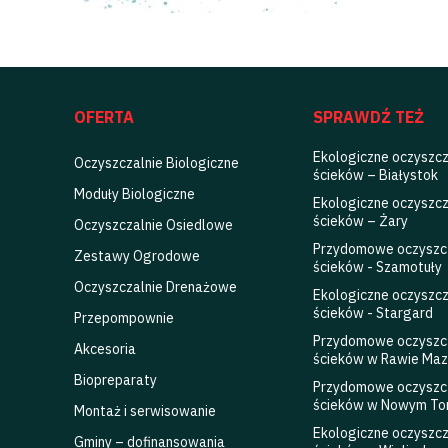
OFERTA
SPRAWDŹ TEŻ
Ekologiczne oczyszcz
Oczyszczalnie Biologiczne
ścieków – Białystok
Moduły Biologiczne
Ekologiczne oczyszcz
ścieków – Żary
Oczyszczalnie Osiedlowe
Przydomowe oczyszc
Zestawy Ogrodowe
ścieków - Szamotuły
Oczyszczalnie Drenażowe
Ekologiczne oczyszcz
ścieków - Stargard
Przepompownie
Przydomowe oczyszc
Akcesoria
ścieków w Rawie Maz
Biopreparaty
Przydomowe oczyszc
ścieków w Nowym To
Montaż i serwisowanie
Ekologiczne oczyszcz
Gminy – dofinansowania