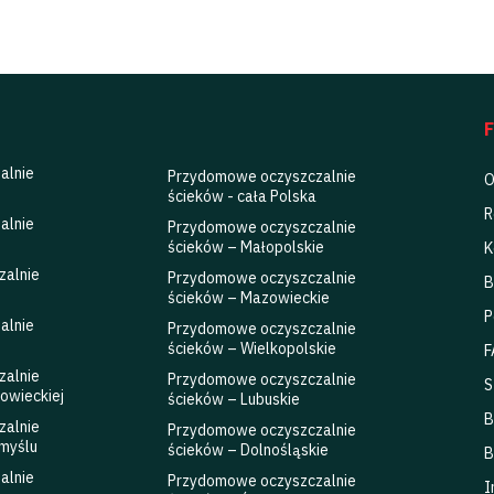
Serwis oczyszczalni ścieków
alnie
Przydomowe oczyszczalnie
O
ścieków - cała Polska
R
alnie
Przydomowe oczyszczalnie
ścieków – Małopolskie
K
zalnie
Przydomowe oczyszczalnie
B
ścieków – Mazowieckie
P
alnie
Przydomowe oczyszczalnie
ścieków – Wielkopolskie
F
zalnie
Przydomowe oczyszczalnie
S
owieckiej
ścieków – Lubuskie
B
zalnie
Przydomowe oczyszczalnie
myślu
ścieków – Dolnośląskie
B
alnie
Przydomowe oczyszczalnie
I