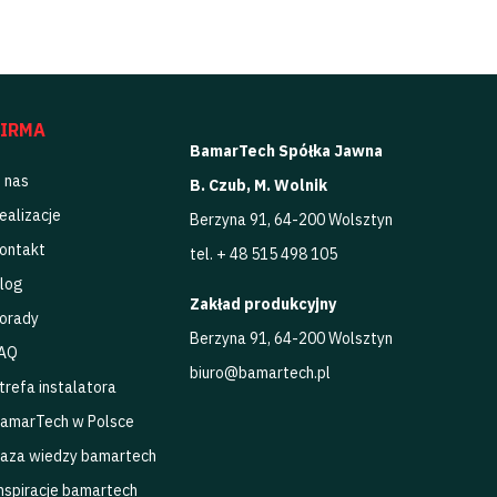
FIRMA
BamarTech Spółka Jawna
 nas
B. Czub, M. Wolnik
ealizacje
Berzyna 91, 64-200 Wolsztyn
ontakt
tel. + 48 515 498 105
log
Zakład produkcyjny
orady
Berzyna 91, 64-200 Wolsztyn
AQ
biuro@bamartech.pl
trefa instalatora
amarTech w Polsce
aza wiedzy bamartech
nspiracje bamartech