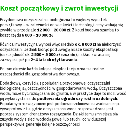
Koszt początkowy i zwrot inwestycji
Przydomowa oczyszczalnia biologiczna to większy wydatek
początkowy – w zależności od wielkości i technologii ceny wahają się
zwykle w przedziale
12 000 – 20 000 zł
. Z kolei budowa szamba to
koszt rzędu
6 000 – 10 000 zł
.
Różnica inwestycyjna wynosi więc średnio
ok. 8 000 zł
na niekorzyść
oczyszczalni. Jednak biorąc pod uwagę niższe koszty eksploatacji
(oszczędność ok.
2 500 – 5 000 zł rocznie
), nakład zwraca się
zazwyczaj już po
2–4 latach użytkowania
.
Po tym okresie każda kolejna eksploatacja oznacza realne
oszczędności dla gospodarstwa domowego.
Dodatkową korzyścią z posiadania przydomowej oczyszczalni
biologicznej są oszczędności w gospodarowaniu wodą. Oczyszczona
woda, może być rozsączana do gruntu, a w praktyce daje to możliwość
jej wykorzystania do
podlewania ogrodu czy roślin ozdobnych
.
Popularnym rozwiązaniem jest podpowierzchniowe nawadnianie np.
żywopłotów z tui, gdzie oczyszczona woda rozprowadzana jest
poprzez system drenażowy rozsączania. Dzięki temu zmniejsza się
zużycie wody z sieci wodociągowej lub studni, co w dłuższej
perspektywie generuje kolejne oszczędności.